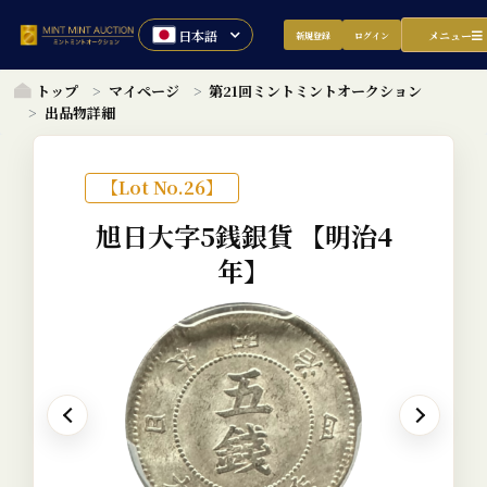
メニュー
新規登録
ログイン
トップ
マイページ
第21回ミントミントオークション
出品物詳細
【Lot No.26】
旭日大字5銭銀貨
【明治4
年】