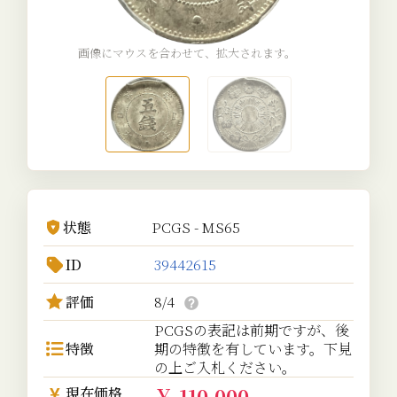
画像にマウスを合わせて、拡大されます。
状態
PCGS - MS65
ID
39442615
評価
8/4
PCGSの表記は前期ですが、後
特徴
期の特徴を有しています。下見
の上ご入札ください。
￥ 110,000
現在価格