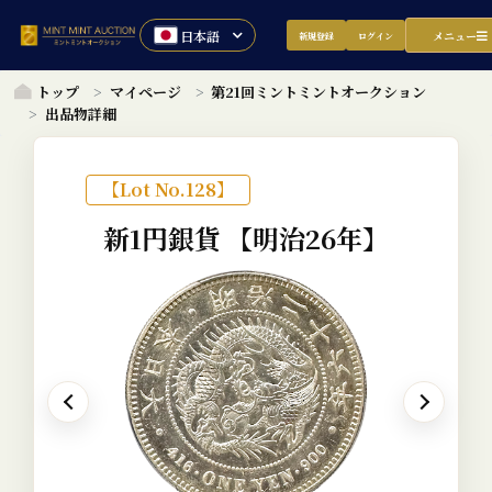
メニュー
新規登録
ログイン
トップ
マイページ
第21回ミントミントオークション
出品物詳細
【Lot No.128】
新1円銀貨
【明治26年】