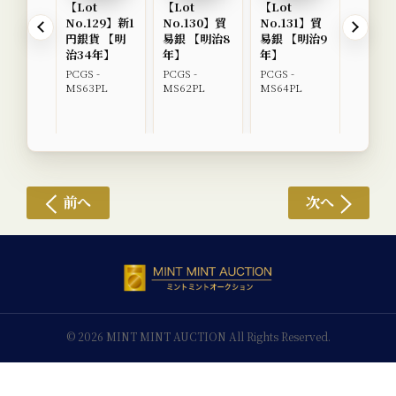
【Lot
【Lot
【Lot
【Lot
No.129】新1
No.130】貿
No.131】貿
No.1
円銀貨 【明
易銀 【明治8
易銀 【明治9
円金貨
治34年】
年】
年】
治8年
PCGS -
PCGS -
PCGS -
PCGS -
MS63PL
MS62PL
MS64PL
MS64P
前へ
次へ
© 2026 MINT MINT AUCTION All Rights Reserved.