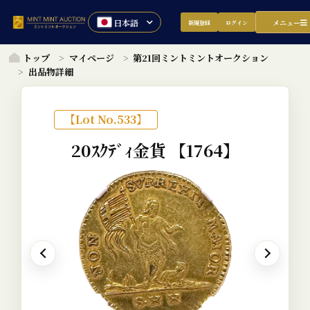
メニュー
新規登録
ログイン
トップ
マイページ
第21回ミントミントオークション
出品物詳細
【Lot No.533】
20ｽｸﾃﾞｨ金貨
【1764】