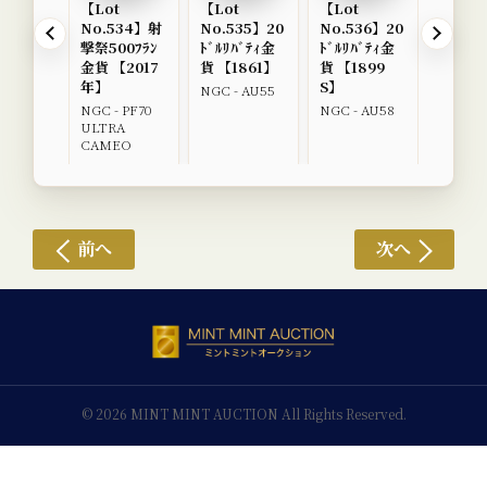
【Lot
【Lot
【Lot
【Lot
No.534】射
No.535】20
No.536】20
No.53
撃祭500ﾌﾗﾝ
ﾄﾞﾙﾘﾊﾞﾃｨ金
ﾄﾞﾙﾘﾊﾞﾃｨ金
ﾄﾞﾙﾘﾊ
金貨 【2017
貨 【1861】
貨 【1899
貨 【1
年】
S】
NGC - AU55
NGC - 
NGC - PF70
NGC - AU58
ULTRA
CAMEO
前へ
次へ
© 2026 MINT MINT AUCTION All Rights Reserved.