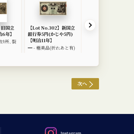
1】旧国立
【Lot No.302】新国立
【Lot No.303】甲号
治6年】
銀行券5円(かじや5円)
換銀行券100円(裏紫10
【明治11年】
円) 【明治33年】
 数ｶ所､裂
━ - 極美品(折れあと有)
━ - 並品~美品 数ｶ所､
けあり
次へ
Instagram