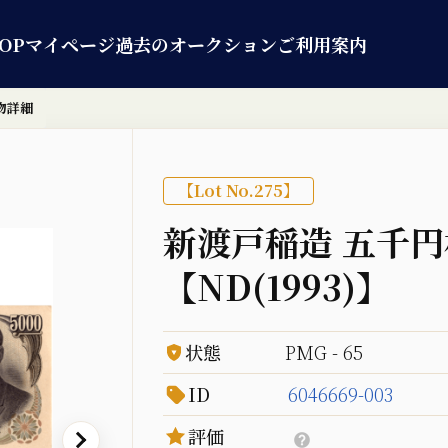
OP
マイページ
過去のオークション
ご利用案内
物詳細
【Lot No.275】
新渡戸稲造 五千円
【ND(1993)】
状態
PMG - 65
ID
6046669-003
評価