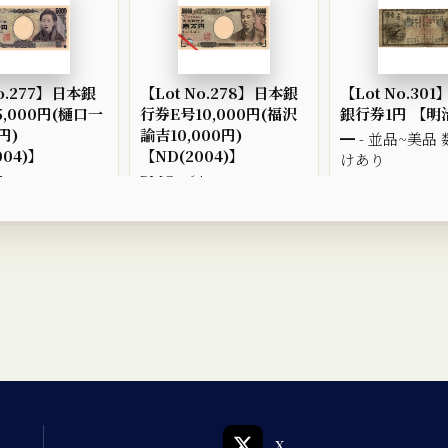
No.277】日本銀
【Lot No.278】日本銀
【Lot No.30
,000円(樋口一
行券E号10,000円(福沢
銀行券1円 【明
円)
諭吉10,000円)
━ - 並品~美品
004)】
【ND(2004)】
けあり
7
PMG - 64
X