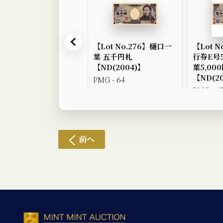
【Lot No.276】樋口一
【Lot 
葉 五千円札
行券E号5
【ND(2004)】
葉5,000
【ND(2
PMG - 64
PMG - 6
前へ