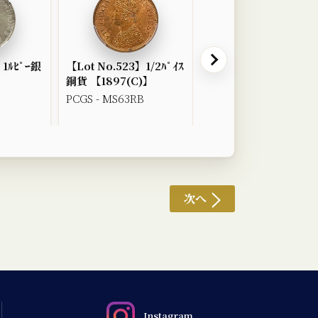
】1ﾙﾋﾟｰ銀
【Lot No.523】1/2ﾊﾟｲｽ
【Lot No.524】1/2ﾙﾋ
銅貨 【1897(C)】
銀貨 【1917(B)】
PCGS - MS63RB
PCGS - MS63
次へ
Instagram