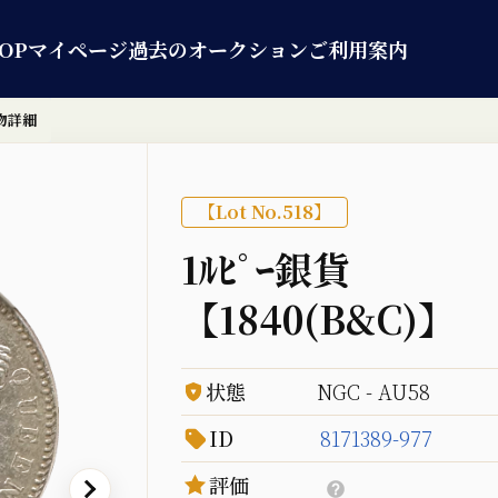
OP
マイページ
過去のオークション
ご利用案内
物詳細
【Lot No.518】
1ﾙﾋﾟｰ銀貨
【1840(B&C)】
状態
NGC - AU58
ID
8171389-977
評価