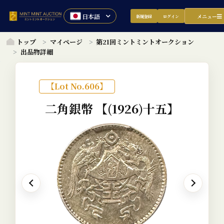
メニュー
新規登録
ログイン
トップ
マイページ
第21回ミントミントオークション
出品物詳細
【Lot No.606】
二角銀幣
【(1926)十五】