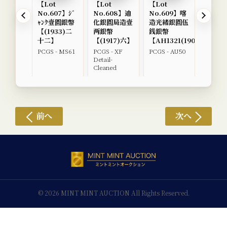
【Lot
【Lot
【Lot
【Lot
No.607】ｼﾞ
No.608】迪
No.609】喀
No.6
ｬﾝｸ壹圓銀幣
化銀圓局造壹
造光緒銀圓伍
疆省造
【(1933)二
两銀幣
銭銀幣
壹圓銀
十二】
【(1917)六】
【AH1321(1903)】
【194
PCGS - MS61
PCGS - XF
PCGS - AU50
PCGS -
Detail-
Detail-
Cleaned
Cleane
前へ
次へ
© 2026 MINT MINT AUCTION All Rights Reserved.