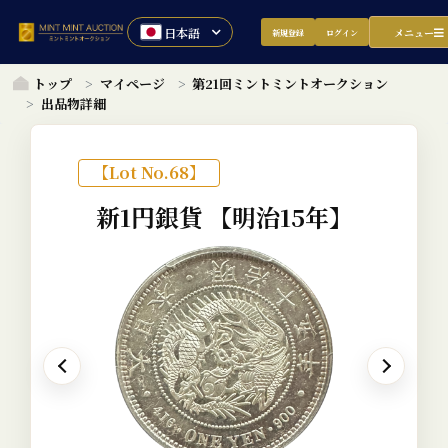
メニュー
新規登録
ログイン
トップ
マイページ
第21回ミントミントオークション
出品物詳細
【Lot No.68】
新1円銀貨
【明治15年】