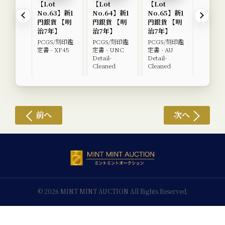
【Lot
【Lot
【Lot
【Lot
No.63】新1
No.64】新1
No.65】新1
No.6
円銀貨 【明
円銀貨 【明
円銀貨 【明
円銀貨
治7年】
治7年】
治7年】
治8年
PCGS/刻印鑑
PCGS/刻印鑑
PCGS/刻印鑑
日本貨
定書 - XF45
定書 - UNC
定書 - AU
同組合 -
Detail-
Detail-
品+
Cleaned
Cleaned
前へ
次へ
© 2026 MINT MINT AUCTION All Rights Reserved.