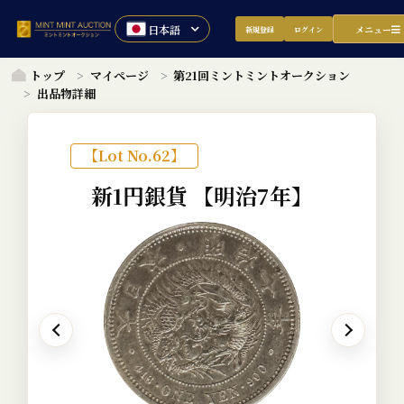
メニュー
新規登録
ログイン
トップ
マイページ
第21回ミントミントオークション
出品物詳細
【Lot No.62】
新1円銀貨
【明治7年】