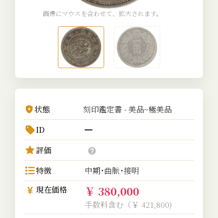
画像にマウスを合わせて、拡大されます。
状態
刻印鑑定書 - 美品~極美品
ID
━
評価
特徴
中期･曲脈･接明
￥ 380,000
現在価格
手数料含む（￥ 421,800)