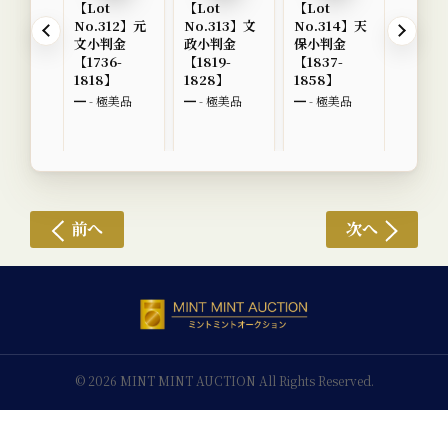
【Lot
【Lot
【Lot
【Lot
No.312】元
No.313】文
No.314】天
No.3
文小判金
政小判金
保小判金
一分金
【1736-
【1819-
【1837-
【159
1818】
1828】
1858】
━ - 極
━ - 極美品
━ - 極美品
━ - 極美品
前へ
次へ
© 2026 MINT MINT AUCTION All Rights Reserved.