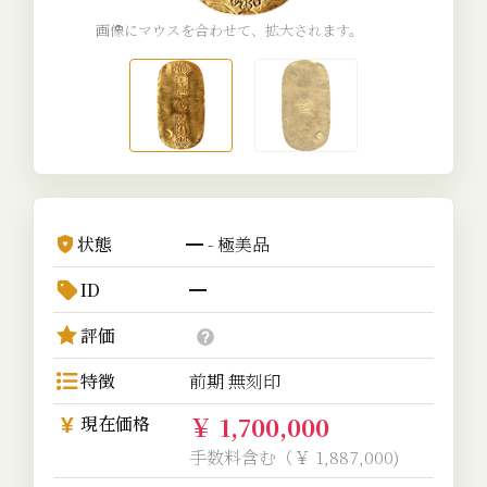
画像にマウスを合わせて、拡大されます。
状態
━ - 極美品
ID
━
評価
特徴
前期 無刻印
￥ 1,700,000
現在価格
手数料含む（￥ 1,887,000)