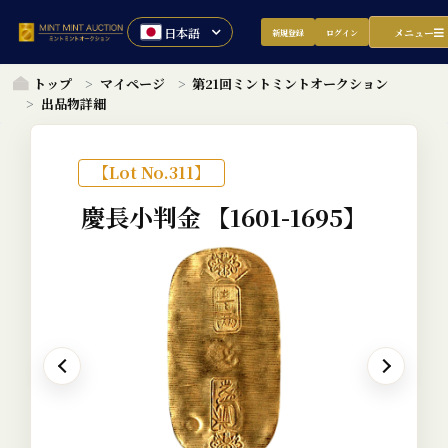
メニュー
新規登録
ログイン
トップ
マイページ
第21回ミントミントオークション
出品物詳細
【Lot No.311】
慶長小判金
【1601-1695】