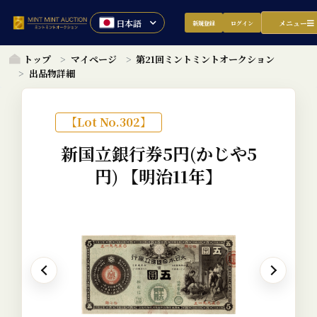
メニュー
新規登録
ログイン
トップ
マイページ
第21回ミントミントオークション
出品物詳細
【Lot No.302】
新国立銀行券5円(かじや5
円)
【明治11年】