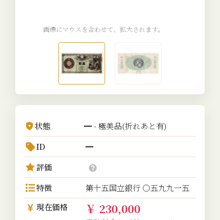
画像にマウスを合わせて、拡大されます。
状態
━ - 極美品(折れあと有)
ID
━
評価
特徴
第十五国立銀行 〇五九九一五
￥ 230,000
現在価格