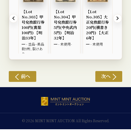
【Lot
【Lot
【Lot
【Lot
No.303】甲
No.304】甲
No.305】大
No.3
号兌換銀行券
号兌換銀行券
正兌換銀行券
換券20
100円(裏紫
5円(中央武内
20円(横書き
書き20
100円) 【明
5円) 【明治
20円) 【大正
【昭和
治33年】
32年】
6年】
━ - 未
━ - 並品~美品
━ - 未使用-
━ - 未使用
数ｶ所､裂けあ
り
前へ
次へ
© 2026 MINT MINT AUCTION All Rights Reserved.