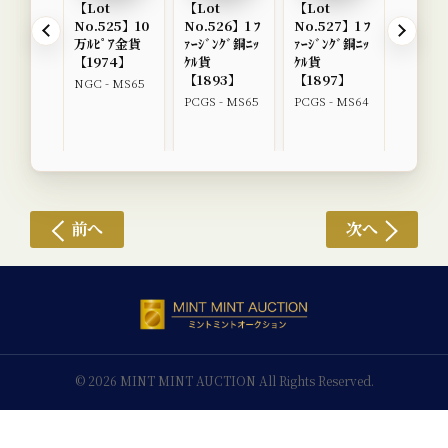
【Lot
【Lot
【Lot
【Lot
No.525】10
No.526】1 ﾌ
No.527】1 ﾌ
No.52
万ﾙﾋﾟｱ金貨
ｧｰｼﾞﾝｸﾞ銅ﾆｯ
ｧｰｼﾞﾝｸﾞ銅ﾆｯ
両銀幣
【1974】
ｹﾙ貨
ｹﾙ貨
【KK50
【1893】
【1897】
NGC - MS65
NGC - 
PCGS - MS65
PCGS - MS64
前へ
次へ
© 2026 MINT MINT AUCTION All Rights Reserved.