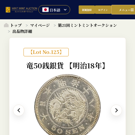
メニュー
新規登録
ログイン
トップ
マイページ
第21回ミントミントオークション
出品物詳細
【Lot No.125】
竜50銭銀貨
【明治18年】