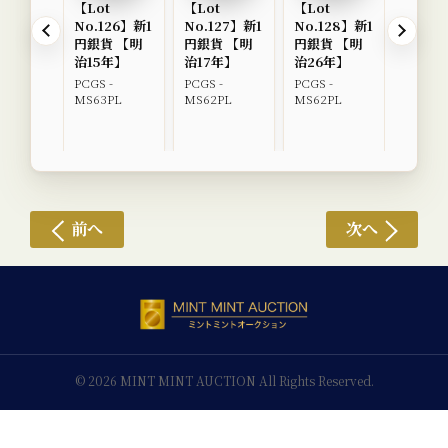
【Lot
【Lot
【Lot
【Lot
No.126】新1
No.127】新1
No.128】新1
No.12
円銀貨 【明
円銀貨 【明
円銀貨 【明
円銀貨
治15年】
治17年】
治26年】
治34
PCGS -
PCGS -
PCGS -
PCGS -
MS63PL
MS62PL
MS62PL
MS63P
前へ
次へ
© 2026 MINT MINT AUCTION All Rights Reserved.