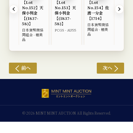
【Lot
【Lot
【Lot
【Lot
No.152】天
No.153】天
No.154】佐
No.1
保小判金
保小判金
渡一分金
永一分
【(1837-
【(1837-
【1714】
【(171
58)】
58)】
14)】
日本貨幣商協
同組合 - 極美
日本貨幣商協
PCGS - AU55
PCGS -
品
同組合 - 極美
品
前へ
次へ
© 2026 MINT MINT AUCTION All Rights Reserved.