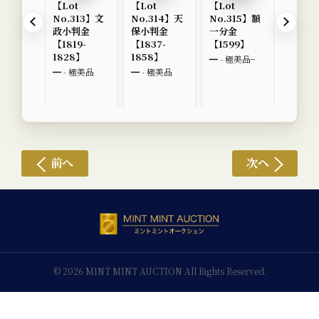
【Lot
【Lot
【Lot
【Lot
No.313】文
No.314】天
No.315】額
No.3
政小判金
保小判金
一分金
長一分
【1819-
【1837-
【1599】
【1601
1828】
1858】
1695】
━ - 極美品−
━ - 極美品
━ - 極美品
━ - 美
前へ
次へ
© 2026 MINT MINT AUCTION All Rights Reserved.