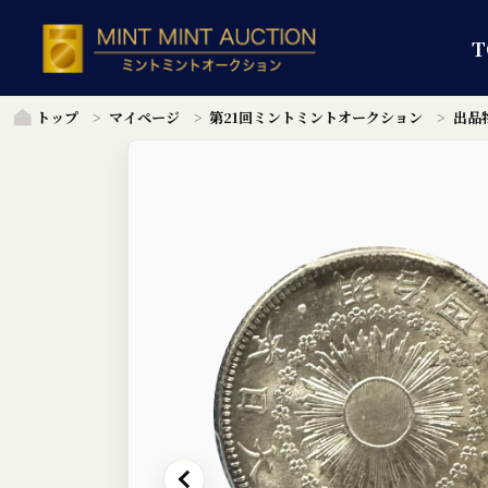
T
トップ
マイページ
第21回ミントミントオークション
出品