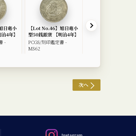
5】旭日竜小
【Lot No.46】旭日竜小
【Lot No.47】竜50
明治4年】
型50銭銀貨 【明治4年】
貨 【明治6年】
 -
PCGS/刻印鑑定書 -
PCGS - MS63
MS62
次へ
Instagram