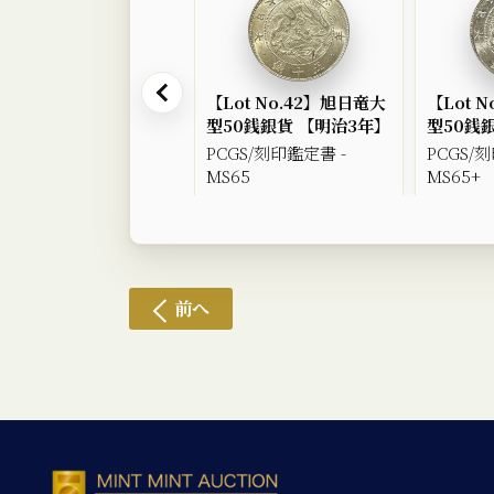
【Lot No.42】旭日竜大
【Lot 
型50銭銀貨 【明治3年】
型50銭
PCGS/刻印鑑定書 -
PCGS/
MS65
MS65+
前へ