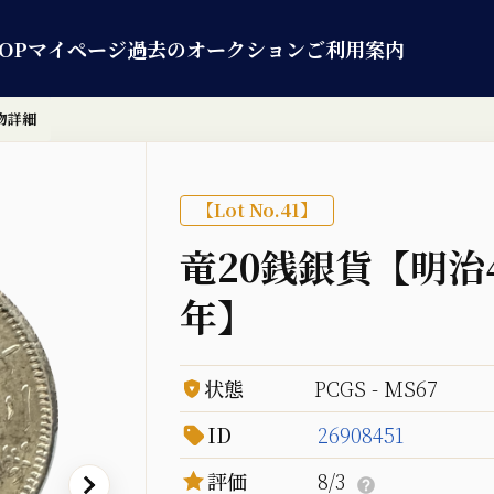
OP
マイページ
過去のオークション
ご利用案内
物詳細
【Lot No.41】
竜20銭銀貨【明治
年】
状態
PCGS - MS67
ID
26908451
評価
8/3